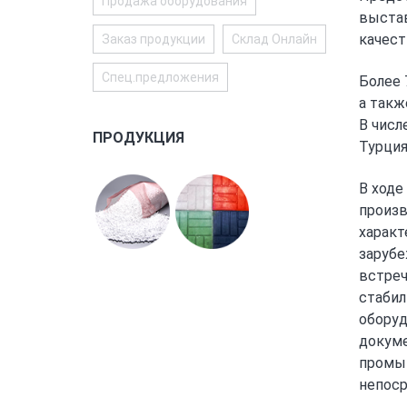
Продажа оборудования
выстав
качест
Заказ продукции
Склад Онлайн
Спец.предложения
Более 
а такж
В числ
ПРОДУКЦИЯ
Турция
В ходе
произв
характ
зарубе
встреч
стабил
оборуд
докуме
промыш
непоср