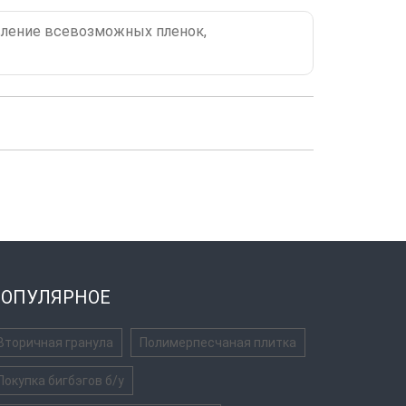
вление всевозможных пленок,
ОПУЛЯРНОЕ
Вторичная гранула
Полимерпесчаная плитка
Покупка бигбэгов б/у