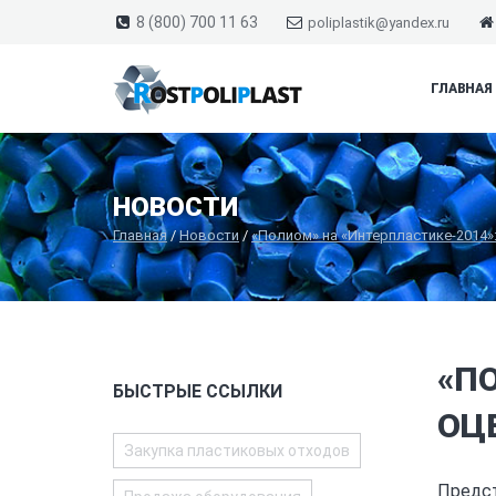
8 (800) 700 11 63
poliplastik@yandex.ru
ГЛАВНАЯ
НОВОСТИ
Главная
/
Новости
/
«Полиом» на «Интерпластике-2014»
«П
БЫСТРЫЕ ССЫЛКИ
ОЦ
Закупка пластиковых отходов
Предст