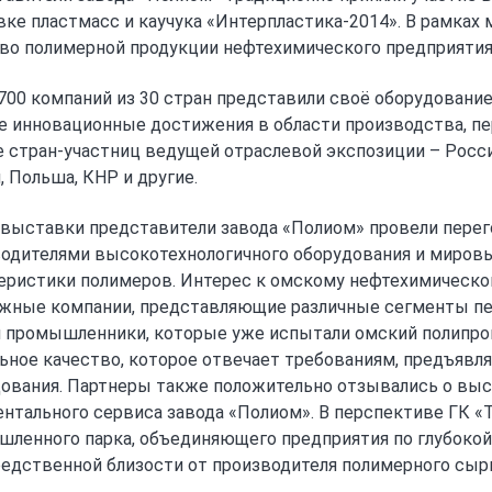
ке пластмасс и каучука «Интерпластика-2014». В рамках
во полимерной продукции нефтехимического предприятия 
700 компаний из 30 стран представили своё оборудование,
е инновационные достижения в области производства, пе
е стран-участниц ведущей отраслевой экспозиции – Россия
, Польша, КНР и другие.
 выставки представители завода «Полиом» провели перег
одителями высокотехнологичного оборудования и миров
еристики полимеров. Интерес к омскому нефтехимическ
жные компании, представляющие различные сегменты пер
 промышленники, которые уже испытали омский полипроп
ьное качество, которое отвечает требованиям, предъяв
ования. Партнеры также положительно отзывались о высо
нтального сервиса завода «Полиом». В перспективе ГК «
ленного парка, объединяющего предприятия по глубокой
едственной близости от производителя полимерного сырь