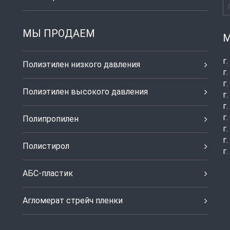
МЫ ПРОДАЕМ
М
г
Полиэтилен низкого давления
г
г
Полиэтилен высокого давления
г
г
г
Полипропилен
г
г
Полистирол
г
АБС-пластик
Агломерат стрейч пленки