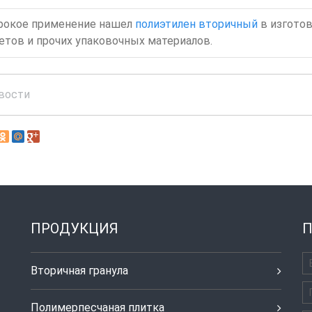
окое применение нашел
полиэтилен вторичный
в изгото
етов и прочих упаковочных материалов.
вости
ПРОДУКЦИЯ
П
Вторичная гранула
Полимерпесчаная плитка