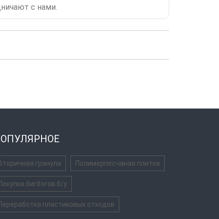
ничают с нами.
ОПУЛЯРНОЕ
Вторичная гранула
Полимерпесчаная плитка
Покупка бигбэгов б/у
Переработка пластиковых отходов