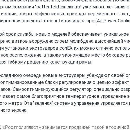
ртом компании "battenfeld-cincinnati" уже много лет явл
ивании, энергоэффективные приводы переменного тока д
ирования шнеков Intracool и цилиндра apc (Air Power Coolin
й срок службы новых моделей обеспечивает уникальное
рина витков вооружена слоем молибдена высочайшей чист
и установки экструдеров conEX их можно отлично исполь
ное расположение, а также экономящее место боковое р
аря гибкому решению конструкции рамы.
оследнюю очередь новые экструдеры убеждают своей сп
оптимизированные блоки регулирования с целью эффект
алов. Самооптимизирующийся регулятор, специально разр
чивает самое благоприятное температурное управление 
ого метра. Эта "зеленая" система управления управляетс
ного экрана.
 «Ростполипласт» занимается продажей такой вторичной