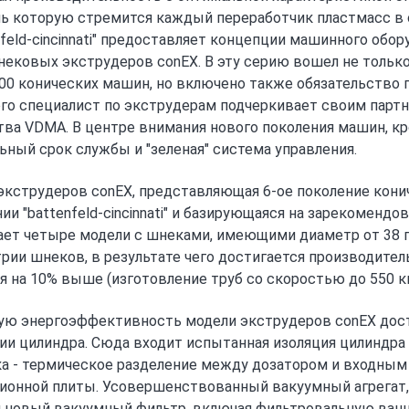
ь которую стремится каждый переработчик пластмасс в 
nfeld-cincinnati" предоставляет концепции машинного обор
ековых экструдеров conEX. В эту серию вошел не только
00 конических машин, но включено также обязательство
го специалист по экструдерам подчеркивает своим парт
ва VDMA. В центре внимания нового поколения машин, кро
ьный срок службы и "зеленая" система управления.
экструдеров conEX, представляющая 6-ое поколение кон
ии "battenfeld-cincinnati" и базирующаяся на зарекомен
ет четыре модели с шнеками, имеющими диаметр от 38 п
рии шнеков, в результате чего достигается производител
я на 10% выше (изготовление труб со скоростью до 550 кг/ч
ю энергоэффективность модели экструдеров conEX дост
ии цилиндра. Сюда входит испытанная изоляция цилиндра 
а - термическое разделение между дозатором и входны
ионной плиты. Усовершенствованный вакуумный агрегат
 новый вакуумный фильтр, включая фильтровальную ванн