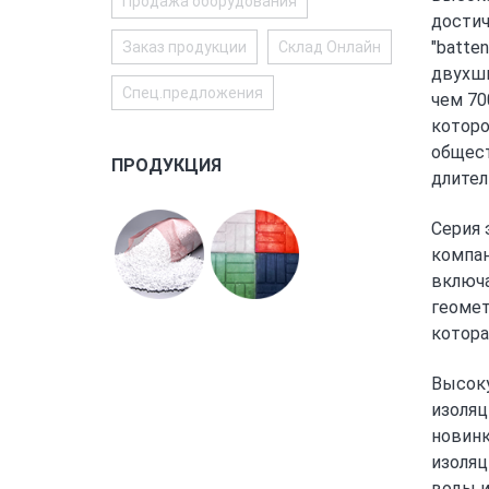
Продажа оборудования
достич
"batte
Заказ продукции
Склад Онлайн
двухшн
Спец.предложения
чем 70
которо
общест
ПРОДУКЦИЯ
длител
Серия 
компан
включа
геомет
котора
Высоку
изоляц
новинк
изоляц
воды и