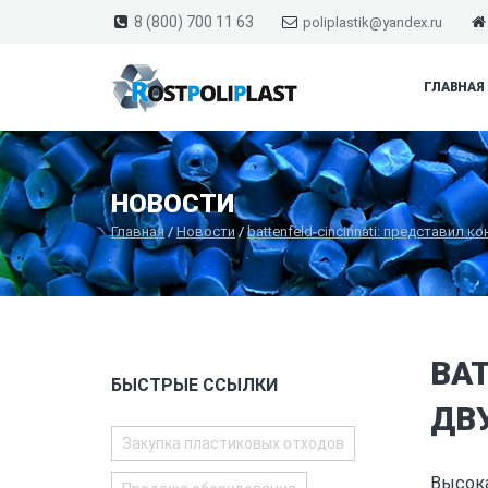
8 (800) 700 11 63
poliplastik@yandex.ru
ГЛАВНАЯ
НОВОСТИ
Главная
/
Новости
/
battenfeld-cincinnati: представил
BA
БЫСТРЫЕ ССЫЛКИ
ДВ
Закупка пластиковых отходов
Высока