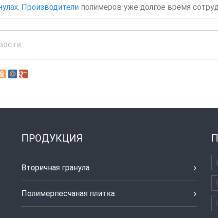
нулах. Производители
полимеров уже долгое время сотруд
вости
ПРОДУКЦИЯ
П
Вторичная гранула
Полимерпесчаная плитка