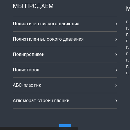
МЫ ПРОДАЕМ
М
г
Полиэтилен низкого давления
г
г
Полиэтилен высокого давления
г
г
г
Полипропилен
г
г
Полистирол
г
АБС-пластик
Агломерат стрейч пленки