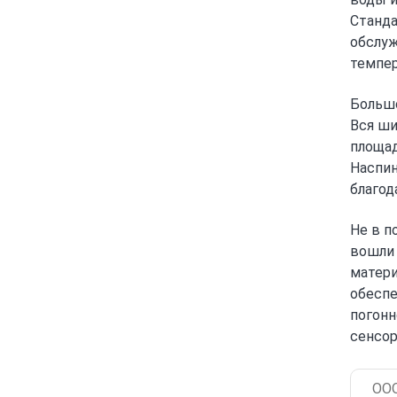
Станда
обслуж
темпер
Большо
Вся ши
площад
Наспин
благод
Не в п
вошли 
матери
обеспе
погонн
сенсор
ООО