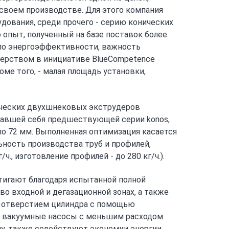
своем производстве. Для этого компания
удования, среди прочего - серию конических
 опыт, полученный на базе поставок более
 по энергоэффективности, важность
нерством в инициативе BlueCompetence
ме того, - малая площадь установки,
ических двухшнековых экструдеров
довавшей себя предшествующей серии konos,
о 72 мм. Выполненная оптимизация касается
ьность производства труб и профилей,
., изготовление профилей - до 280 кг/ч.).
игают благодаря испытанной полной
во входной и дегазационной зонах, а также
м отверстием цилиндра с помощью
, вакуумные насосы с меньшим расходом
у, также содействуют экономии энергии.