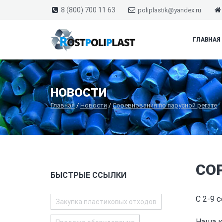
8 (800) 700 11 63
poliplastik@yandex.ru
ГЛАВНАЯ
НОВОСТИ
Главная
/
Новости
/
Соревнования по парусной регате
СО
БЫСТРЫЕ ССЫЛКИ
С 2-9 
Закупка пластиковых отходов
Наша к