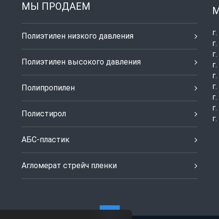
МЫ ПРОДАЕМ
М
г
Полиэтилен низкого давления
г
г
Полиэтилен высокого давления
г
г
г
Полипропилен
г
г
Полистирол
г
АБС-пластик
Агломерат стрейч пленки