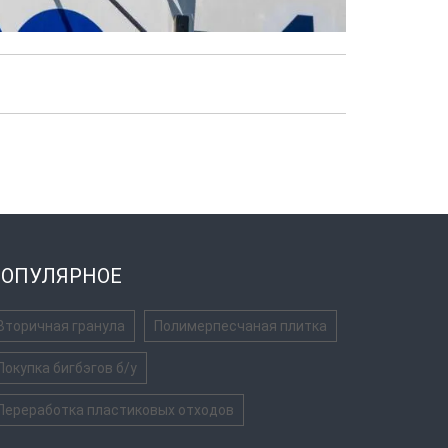
ОПУЛЯРНОЕ
Вторичная гранула
Полимерпесчаная плитка
Покупка бигбэгов б/у
Переработка пластиковых отходов