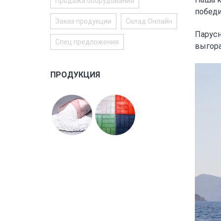
Продажа оборудования
победи
Заказ продукции
Склад Онлайн
Парусн
Спец.предложения
выгора
ПРОДУКЦИЯ