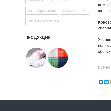
Продажа оборудования
компле
железн
Заказ продукции
Склад Онлайн
Спец.предложения
Констр
увелич
ПРОДУКЦИЯ
Ученым
полиме
обслуж
Все но