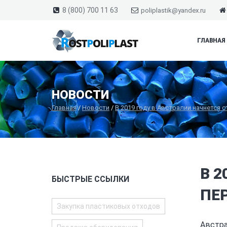
8 (800) 700 11 63
poliplastik@yandex.ru
ГЛАВНАЯ
НОВОСТИ
Главная
/
Новости
/
В 2019 году в Австралии начнется 
В 
БЫСТРЫЕ ССЫЛКИ
ПЕ
Закупка пластиковых отходов
Австра