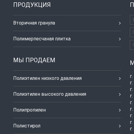
ПРОДУКЦИЯ
П
Вторичная гранула
Полимерпесчаная плитка
МЫ ПРОДАЕМ
М
г
Полиэтилен низкого давления
г
г
Полиэтилен высокого давления
г
г
г
Полипропилен
г
г
Полистирол
г