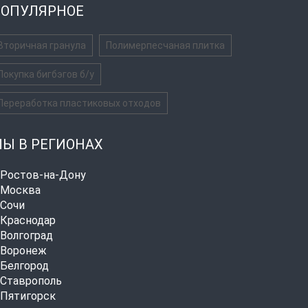
ОПУЛЯРНОЕ
Вторичная гранула
Полимерпесчаная плитка
Покупка бигбэгов б/у
Переработка пластиковых отходов
Ы В РЕГИОНАХ
. Ростов-на-Дону
. Москва
. Сочи
. Краснодар
. Волгоград
. Воронеж
. Белгород
. Ставрополь
. Пятигорск