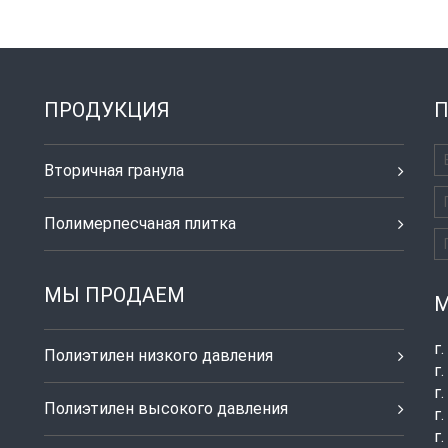
ПРОДУКЦИЯ
П
Вторичная гранула
Полимерпесчаная плитка
МЫ ПРОДАЕМ
М
г
Полиэтилен низкого давления
г
г
Полиэтилен высокого давления
г
г