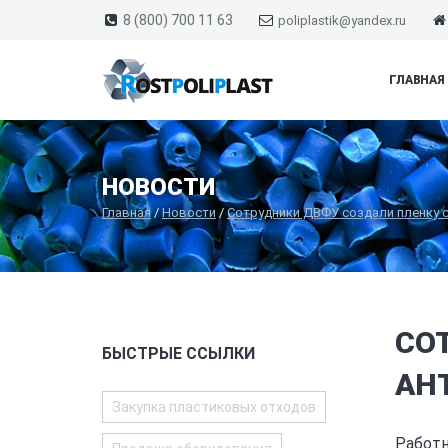
8 (800) 700 11 63
poliplastik@yandex.ru
ГЛАВНАЯ
НОВОСТИ
Главная
/
Новости
/
Сотрудники ДВФУ создали пленку 
СО
БЫСТРЫЕ ССЫЛКИ
АН
Закупка пластиковых отходов
Работн