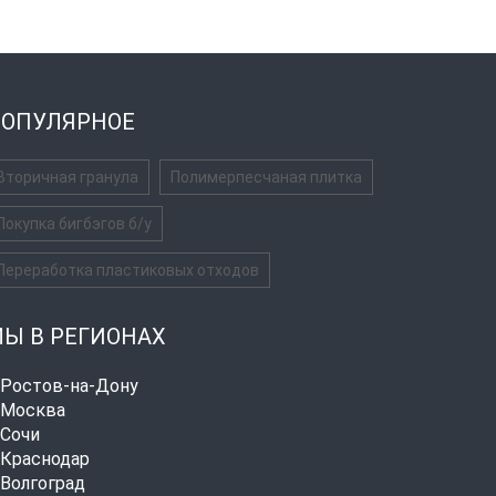
ОПУЛЯРНОЕ
Вторичная гранула
Полимерпесчаная плитка
Покупка бигбэгов б/у
Переработка пластиковых отходов
Ы В РЕГИОНАХ
. Ростов-на-Дону
. Москва
. Сочи
. Краснодар
. Волгоград