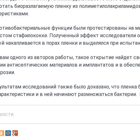
отать биоразлагаемую пленку из полиметилолакриламидов
еристиками.
отивобактериальные функции были протестированы на ми
стом стафилококке. Полученный эффект исследователи 
й накапливается в порах пленки и выделялся при испытан
вам одного из авторов работы, такое открытие найдет с
ии антисептических материалов и имплантатов и в обесп
розии.
ультатам исследований также было доказано, что пленка б
арактеристики и в ней начинают размножаться бактерии. 
вости