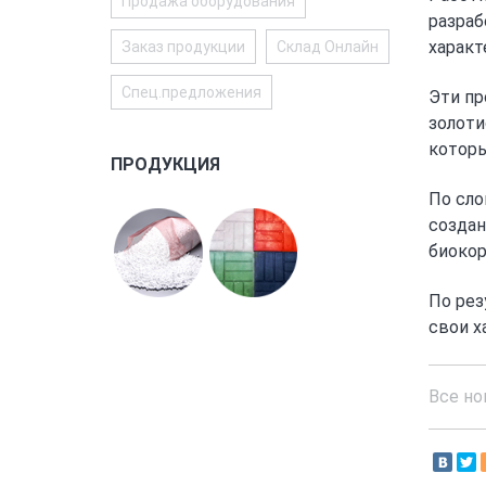
Продажа оборудования
разраб
характ
Заказ продукции
Склад Онлайн
Спец.предложения
Эти пр
золоти
которы
ПРОДУКЦИЯ
По сло
создан
биокор
По рез
свои х
Все но