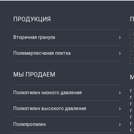
ПРОДУКЦИЯ
П
Вторичная гранула
Полимерпесчаная плитка
МЫ ПРОДАЕМ
М
г
Полиэтилен низкого давления
г
г
Полиэтилен высокого давления
г
г
г
Полипропилен
г