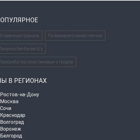
ОПУЛЯРНОЕ
Вторичная гранула
Полимерпесчаная плитка
Покупка бигбэгов б/у
Переработка пластиковых отходов
Ы В РЕГИОНАХ
. Ростов-на-Дону
. Москва
. Сочи
. Краснодар
. Волгоград
. Воронеж
. Белгород