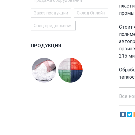
Продажа оборудования
пласти
промыш
Заказ продукции
Склад Онлайн
Спец.предложения
Стоит 
полиме
автопр
ПРОДУКЦИЯ
произв
215 ми
Обрабо
теплос
Все но