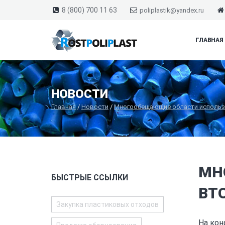
8 (800) 700 11 63
poliplastik@yandex.ru
ГЛАВНАЯ
НОВОСТИ
Главная
/
Новости
/
Многообещающие области использ
МН
БЫСТРЫЕ ССЫЛКИ
ВТ
Закупка пластиковых отходов
На кон