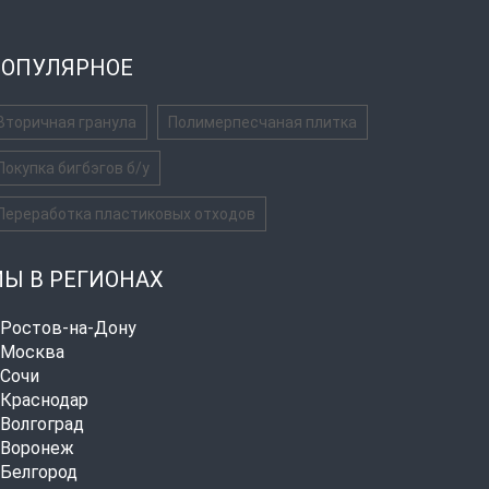
ОПУЛЯРНОЕ
Вторичная гранула
Полимерпесчаная плитка
Покупка бигбэгов б/у
Переработка пластиковых отходов
Ы В РЕГИОНАХ
. Ростов-на-Дону
. Москва
. Сочи
. Краснодар
. Волгоград
. Воронеж
. Белгород