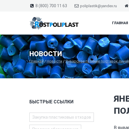
8 (800) 700 11 63
poliplastik@yandex.ru
ГЛАВНАЯ
НОВОСТИ
Главная
/
Новости
/
Январское падение поставок линей
ЯН
БЫСТРЫЕ ССЫЛКИ
ПО
Закупка пластиковых отходов
В янва