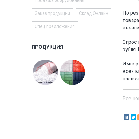
Продажа оборудования
По рез
Заказ продукции
Склад Онлайн
товара
Спец.предложения
ввезли
Спрос 
ПРОДУКЦИЯ
рубля.
Импорт
всех в
пленоч
Все но