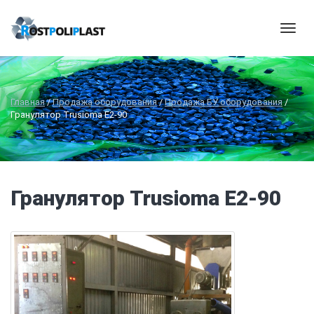
Мен
Главная
/
Продажа оборудования
/
Продажа БУ оборудования
/
Гранулятор Trusioma E2-90
Гранулятор Trusioma E2-90